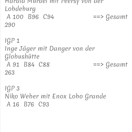
Harald Mürdel mit Peersy von der
Lobdeburg
A 100 B96 C94 ==> Gesamt
290
IGP 1
Inge Jäger mit Danger von der
Globushütte
A 91 B84 C88 ==> Gesamt
263
IGP 3
Niko Weber mit Enox Lobo Grande
A 16 B76 C93